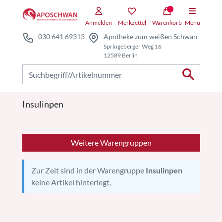
Zum Hauptteil springen
Anmelden
Merkzettel
Warenkorb
Menü
030 641 69313
Apotheke zum weißen Schwan
Springeberger Weg 16
12589 Berlin
Nach Produkten suchen
Insulinpen
Weitere Warengruppen
Zur Zeit sind in der Warengruppe
Insulinpen
keine Artikel hinterlegt.