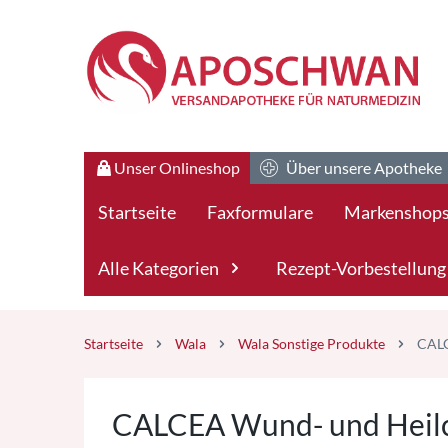
Zum Hauptteil springen
Zum Kauf-Bereich springen
Unser Onlineshop
Über unsere Apotheke
Startseite
Faxformulare
Markenshop
Alle Kategorien
Rezept-Vorbestellung
Startseite
Wala
Wala Sonstige Produkte
CALC
CALCEA Wund- und Heilc