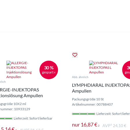
30 %
3
gespart
ges
4
Abb. ähnlich
nlich
LYMPHDIARAL INJEKTOPAS
RGIE-INJEKTOPAS
Ampullen
tionslösung Ampullen
Packungsgröße 10 St
gsgröße 10X2 ml
Artikelnummer: 00788407
lnummer: 10933129
Lieferzeit: Sofort liefe
Lieferzeit: Sofort lieferbar
Preise inkl. M
nur
16,87 €
AVP² 24,10 €
2
Preise inkl. MwSt. ggf. zzgl. Versand
15,14 €
Versand