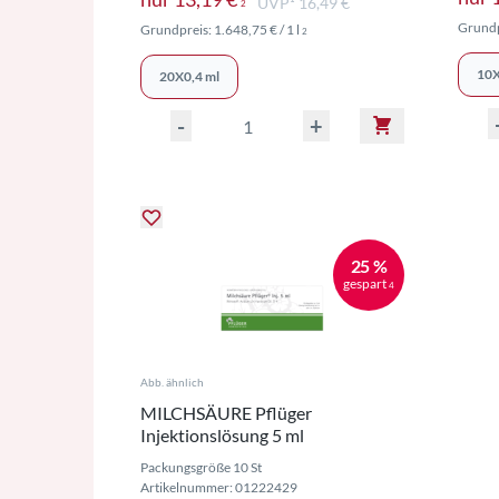
UVP¹ 16,49 €
2
Grundp
Preise inkl. MwSt. ggf. zzgl. Versa
Grundpreis:
1.648,75 €
/ 1 l
2
10X
20X0,4 ml
-
+
25 %
gespart
4
Abb. ähnlich
MILCHSÄURE Pflüger
Injektionslösung 5 ml
Packungsgröße 10 St
Artikelnummer: 01222429