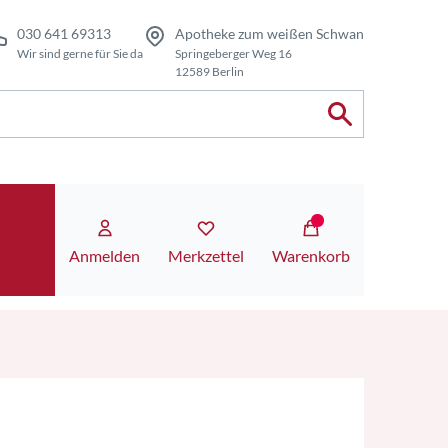
030 641 69313
Apotheke zum weißen Schwan
Wir sind gerne für Sie da
Springeberger Weg 16
12589 Berlin
Anmelden
Merkzettel
Warenkorb