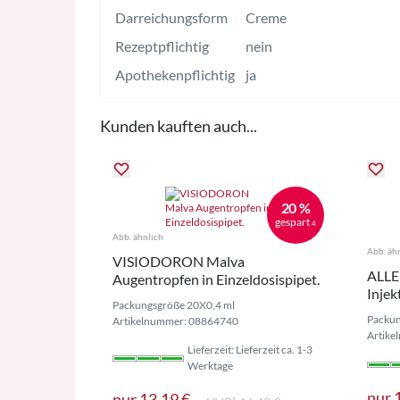
Darreichungsform
Creme
Rezeptpflichtig
nein
Apothekenpflichtig
ja
Kunden kauften auch...
20 %
gespart
4
Abb. ähnlich
Abb. äh
VISIODORON Malva
ALLE
Augentropfen in Einzeldosispipet.
Injek
Packungsgröße 20X0,4 ml
Packun
Artikelnummer: 08864740
Artike
Lieferzeit: Lieferzeit ca. 1-3
Werktage
nur
Preise inkl. MwSt. ggf. zzgl. 
nur
13,19 €