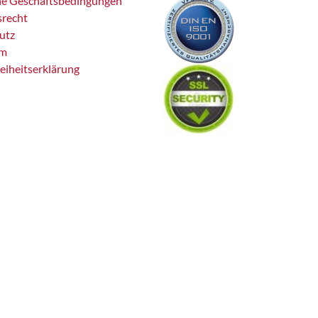
ne Geschäftsbedingungen
srecht
utz
um
reiheitserklärung