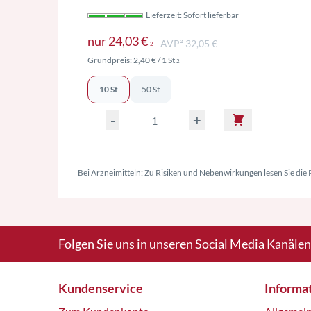
Lieferzeit: Sofort lieferbar
Preise inkl. MwSt. ggf. zzgl. 
nur
24,03 €
AVP² 32,05 €
2
Preise inkl. MwSt. ggf. zzgl. Versand
Grundpreis:
2,40 €
/ 1 St
2
10 St
50 St
-
+
Bei Arzneimitteln: Zu Risiken und Nebenwirkungen lesen Sie die P
Folgen Sie uns in unseren Social Media Kanälen
Kundenservice
Informa