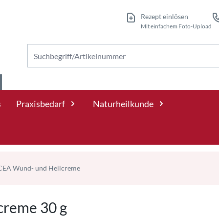
Rezept einlösen
Mit einfachem Foto-Upload
Nach Produkten suchen
s
Praxisbedarf
Naturheilkunde
EA Wund- und Heilcreme
reme 30 g