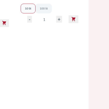
MwSt. ggf. zzgl. Versand
10 St
100 St
-
+