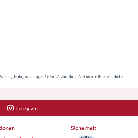
Versand
ackungsbeilage und fragen Sie Ihre Ärztin, Ihren Arzt oder in Ihrer Apotheke.
Instagram
tionen
Sicherheit