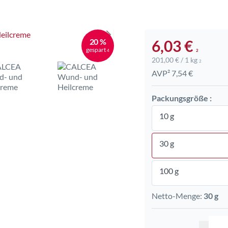
20 %
6,03 €
gespart
4
2
201,00 € / 1 kg
2
AVP² 7,54 €
Packungsgröße :
10 g
30 g
100 g
Netto-Menge:
30 g