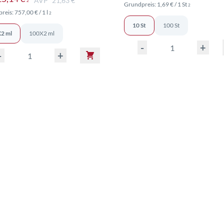
AVP² 21,63 €
2
Preise inkl. 
Grundpreis:
1,69 €
/ 1 St
2
Preise inkl. MwSt. ggf. zzgl. Versand
reis:
757,00 €
/ 1 l
nd
2
10 St
100 St
2 ml
100X2 ml
-
+
-
+