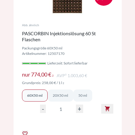
Abb. ähnlich
PASCORBIN Injektionslösung 60 St
Flaschen
Packungsgröße 60X50 ml
Artikelnummer: 12507170
Lieferzeit: Sofort lieferbar
Preise inkl. MwSt. ggf. zzgl. Versan
nur
774,00 €
AVP² 1.003,60 €
2
Preise inkl. MwSt. ggf. zzgl. Versand
Grundpreis:
258,00 €
/ 1 l
2
60X50 ml
20X50 ml
50 ml
-
+