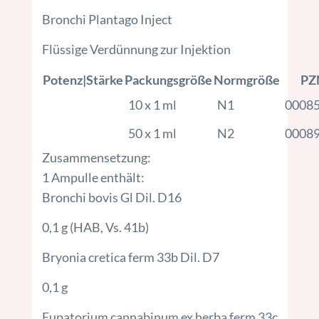
Bronchi Plantago Inject
Flüssige Verdünnung zur Injektion
Potenz|Stärke
Packungsgröße
Normgröße
PZ
10 x 1 ml
N1
0008
50 x 1 ml
N2
0008
Zusammensetzung:
1 Ampulle enthält:
Bronchi bovis Gl Dil. D16
0,1 g (HAB, Vs. 41b)
Bryonia cretica ferm 33b Dil. D7
0,1 g
Eupatorium cannabinum ex herba ferm 33c