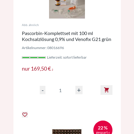
Abb. ähnlich
Pascorbin-Komplettset mit 100 ml
Kochsalzlösung 0,9% und Venofix G21 grün
Artikelnummer: 08016696
Lieferzeit: sofort lieferbar
Preise inkl. MwSt. ggf. zzgl. Versan
nur
169,50 €
2
-
+
22 %
gespart
4