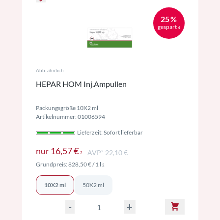
25 %
gespart
4
Abb. ähnlich
HEPAR HOM Inj.Ampullen
Packungsgröße 10X2 ml
Artikelnummer: 01006594
Lieferzeit: Sofort lieferbar
Preise inkl. MwSt. ggf. zzgl. Versand
nur
16,57 €
AVP² 22,10 €
2
Preise inkl. MwSt. ggf. zzgl. Versand
Grundpreis:
828,50 €
/ 1 l
2
10X2 ml
50X2 ml
-
+