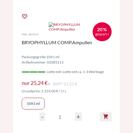
20 %
gespart
Abb. ähnlich
4
BRYOPHYLLUM COMP.Ampullen
Packungsgröße 10X1 ml
Artikelnummer: 02085213
Lieferzeit: Lieferzeit ca. 1-3 Werktage
Preise inkl. MwSt. ggf. zzgl. Versand
nur
25,24 €
AVP² 31,55 €
2
Preise inkl. MwSt. ggf. zzgl. Versand
Grundpreis:
2.524,00 €
/ 1 l
2
10X1 ml
-
+