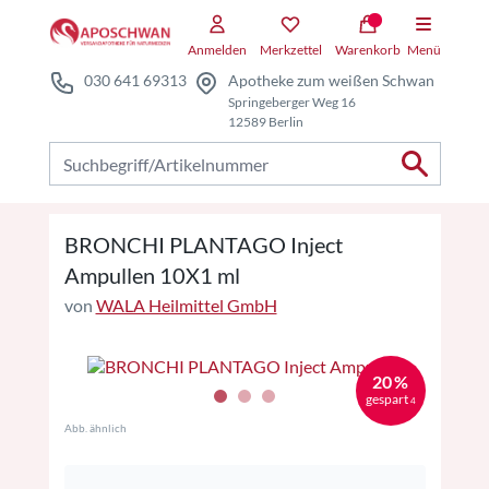
Zum Hauptteil springen
Zum Kauf-Bereich springen
Anmelden
Merkzettel
Warenkorb
Menü
030 641 69313
Apotheke zum weißen Schwan
Springeberger Weg 16
12589 Berlin
Nach Produkten suchen
BRONCHI PLANTAGO Inject
Ampullen 10X1 ml
von
WALA Heilmittel GmbH
20 %
gespart
4
Abb. ähnlich