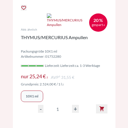
20 %
gespart
4
Abb. ähnlich
THYMUS/MERCURIUS Ampullen
Packungsgröße 10X1 ml
Artikelnummer: 01752280
Lieferzeit: Lieferzeit ca. 1-3 Werktage
Preise inkl. MwSt. ggf. zzgl. Versand
nur
25,24 €
AVP² 31,55 €
2
Preise inkl. MwSt. ggf. zzgl. Versand
Grundpreis:
2.524,00 €
/ 1 l
2
10X1 ml
-
+