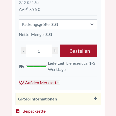
2,12 € / 1 St
2
AVP² 7,96 €
Packungsgröße:
3 St
Netto-Menge:
3 St
-
+
Bestellen
Lieferzeit: Lieferzeit ca. 1-3
Werktage
Auf den Merkzettel
GPSR-Informationen
Beipackzettel