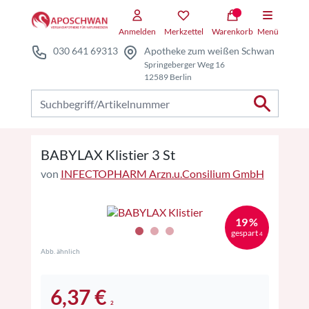
Zum Hauptteil springen
Zum Kauf-Bereich springen
Anmelden
Merkzettel
Warenkorb
Menü
030 641 69313
Apotheke zum weißen Schwan
Springeberger Weg 16
12589 Berlin
Nach Produkten suchen
BABYLAX Klistier 3 St
von
INFECTOPHARM Arzn.u.Consilium GmbH
19 %
gespart
4
Abb. ähnlich
6,37 €
2