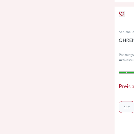
Abb. ähnli
OHRENR
Packungsg
Artikeln
Preis 
1 St