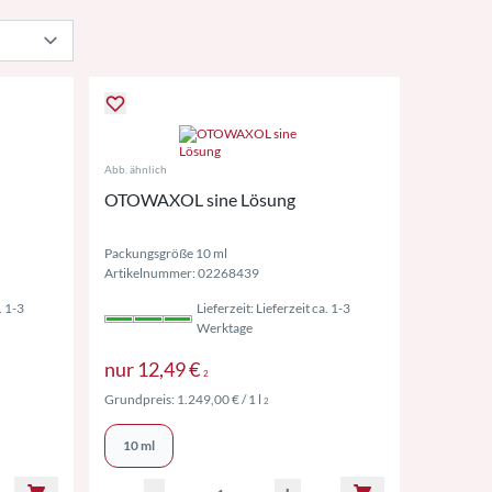
Abb. ähnlich
OTOWAXOL sine Lösung
Packungsgröße 10 ml
Artikelnummer: 02268439
. 1-3
Lieferzeit: Lieferzeit ca. 1-3
Werktage
wSt. ggf. zzgl. Versand
Preise inkl. MwSt. ggf. zzgl. Vers
nur
12,49 €
2
l. MwSt. ggf. zzgl. Versand
Preise inkl. MwSt. ggf. zzgl. Versand
Grundpreis:
1.249,00 €
/ 1 l
2
10 ml