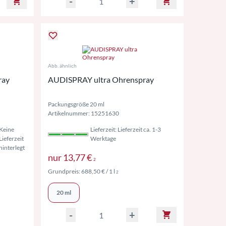
-
+
Abb. ähnlich
ray
AUDISPRAY ultra Ohrenspray
Packungsgröße 20 ml
Artikelnummer: 15251630
Keine
Lieferzeit: Lieferzeit ca. 1-3
Lieferzeit
Werktage
hinterlegt
Preise inkl. MwSt. ggf. zzgl. Vers
nur
13,77 €
2
wSt. ggf. zzgl. Versand
Preise inkl. MwSt. ggf. zzgl. Versand
Grundpreis:
688,50 €
/ 1 l
2
 MwSt. ggf. zzgl. Versand
20 ml
-
+