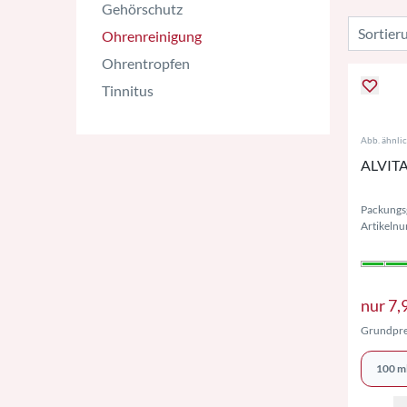
Gehörschutz
Ohrenreinigung
Ohrentropfen
Tinnitus
Abb. ähnli
ALVITA
Packungs
Artikeln
nur
7,
Grundpre
100 m