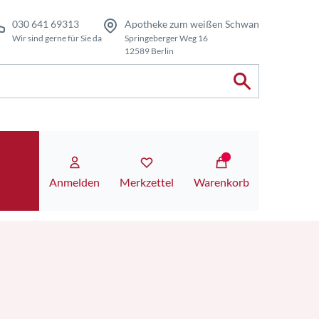
030 641 69313
Apotheke zum weißen Schwan
Wir sind gerne für Sie da
Springeberger Weg 16
12589 Berlin
Anmelden
Merkzettel
Warenkorb