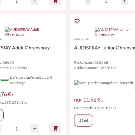
+
-
+
ch
Abb. ähnlich
RAY Adult Ohrenspray
AUDISPRAY Junior Ohrensp
größe 50 ml
Packungsgröße 25 ml
ummer: 08468984
Artikelnummer: 02778181
Lieferzeit: Lieferzeit ca. 1-3
Werktage
Preise inkl. MwSt. ggf. zzgl. Versand
,76 €
2
Preise inkl. M
nur
11,92 €
2
Preise inkl. MwSt. ggf. zzgl. Versand
is:
295,20 €
/ 1 l
2
Preise inkl.
Grundpreis:
476,80 €
/ 1 l
2
25 ml
+