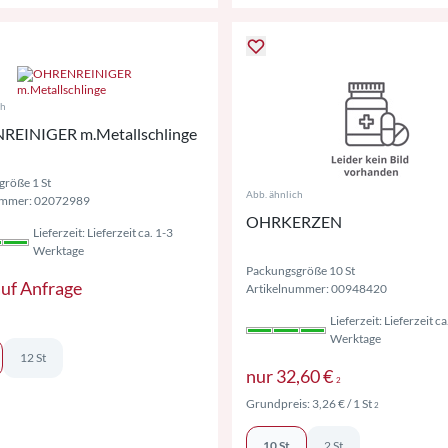
ch
EINIGER m.Metallschlinge
röße 1 St
Abb. ähnlich
ummer: 02072989
OHRKERZEN
Lieferzeit: Lieferzeit ca. 1-3
Werktage
Packungsgröße 10 St
auf Anfrage
Artikelnummer: 00948420
Lieferzeit: Lieferzeit ca
Werktage
12 St
Preise inkl. M
nur
32,60 €
2
Preise inkl. M
Grundpreis:
3,26 €
/ 1 St
2
10 St
2 St