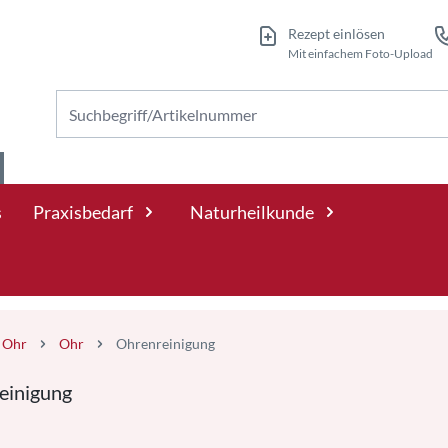
Rezept einlösen
Mit einfachem Foto-Upload
Nach Produkten suchen
s
Praxisbedarf
Naturheilkunde
 Ohr
Ohr
Ohrenreinigung
einigung