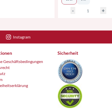
-
+
Instagram
tionen
Sicherheit
ne Geschäftsbedingungen
srecht
utz
um
reiheitserklärung