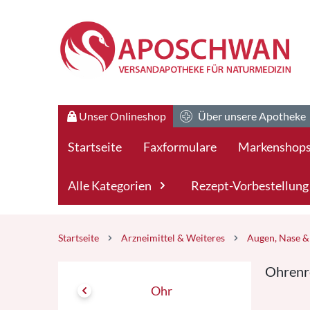
Zum Hauptteil springen
Unser Onlineshop
Über unsere Apotheke
Startseite
Faxformulare
Markenshop
Alle Kategorien
Rezept-Vorbestellung
Startseite
Arzneimittel & Weiteres
Augen, Nase &
Ohrenr
Ohr