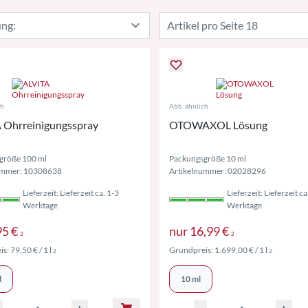
ch
Abb. ähnlich
 Ohrreinigungsspray
OTOWAXOL Lösung
größe 100 ml
Packungsgröße 10 ml
ummer: 10308638
Artikelnummer: 02028296
Lieferzeit: Lieferzeit ca. 1-3
Lieferzeit: Lieferzeit ca
Werktage
Werktage
Preise inkl. MwSt. ggf. zzgl. Versand
Preise inkl. M
95 €
nur
16,99 €
2
2
Preise inkl. MwSt. ggf. zzgl. Versand
Preise ink
is:
79,50 €
/ 1 l
Grundpreis:
1.699,00 €
/ 1 l
2
2
l
10 ml