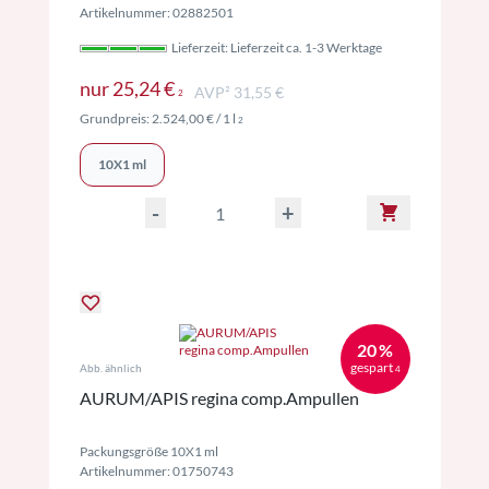
Artikelnummer: 02882501
Lieferzeit: Lieferzeit ca. 1-3 Werktage
Preise inkl. MwSt. ggf. zzgl. Versand
nur
25,24 €
AVP² 31,55 €
2
Preise inkl. MwSt. ggf. zzgl. Versand
Grundpreis:
2.524,00 €
/ 1 l
2
10X1 ml
-
+
20 %
gespart
Abb. ähnlich
4
AURUM/APIS regina comp.Ampullen
Packungsgröße 10X1 ml
Artikelnummer: 01750743