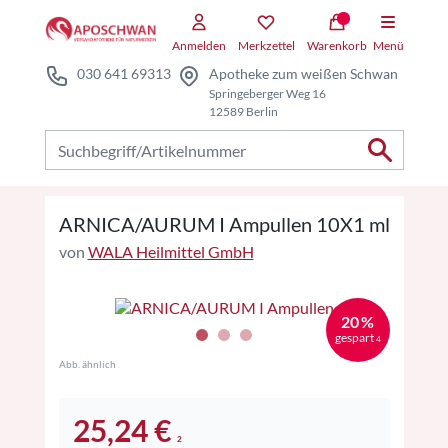
Zum Hauptteil springen
Zum Kauf-Bereich springen
Anmelden
Merkzettel
Warenkorb
Menü
030 641 69313
Apotheke zum weißen Schwan
Springeberger Weg 16
12589 Berlin
Nach Produkten suchen
ARNICA/AURUM I Ampullen 10X1 ml
von
WALA Heilmittel GmbH
20 %
gespart
4
Abb. ähnlich
25,24 €
2