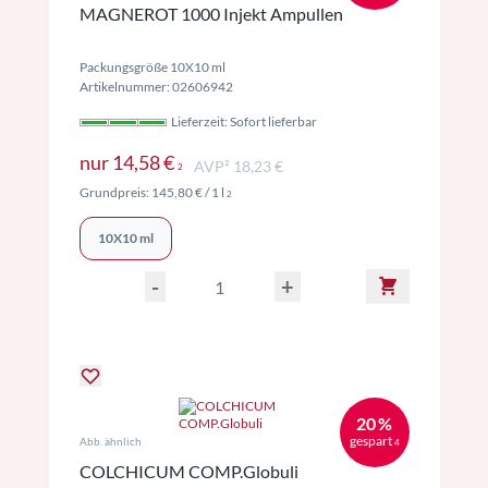
MAGNEROT 1000 Injekt Ampullen
Packungsgröße 10X10 ml
Artikelnummer: 02606942
Lieferzeit: Sofort lieferbar
Preise inkl. MwSt. ggf. zzgl. Versand
nur
14,58 €
AVP² 18,23 €
2
Preise inkl. MwSt. ggf. zzgl. Versand
Grundpreis:
145,80 €
/ 1 l
2
10X10 ml
-
+
20 %
gespart
Abb. ähnlich
4
COLCHICUM COMP.Globuli