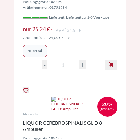
Packungsgröße 10X1 ml
Artikelnummer: 01751984
Lieferzeit: Lieferzeit ca. 1-3 Werktage
Preise inkl. MwSt. ggf. zzgl. Versand
nur
25,24 €
AVP² 31,55 €
2
Preise inkl. MwSt. ggf. zzgl. Versand
Grundpreis:
2.524,00 €
/ 1 l
2
10X1 ml
-
+
20 %
gespart
4
Abb. ähnlich
LIQUOR CEREBROSPINALIS GL D 8
Ampullen
Packungsgröße 10X1 ml