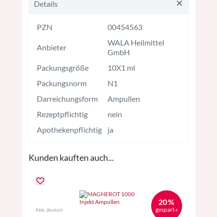
Details
PZN
00454563
WALA Heilmittel
Anbieter
GmbH
Packungsgröße
10X1 ml
Packungsnorm
N1
Darreichungsform
Ampullen
Rezeptpflichtig
nein
Apothekenpflichtig
ja
Kunden kauften auch...
20 %
gespart
Abb. ähnlich
4