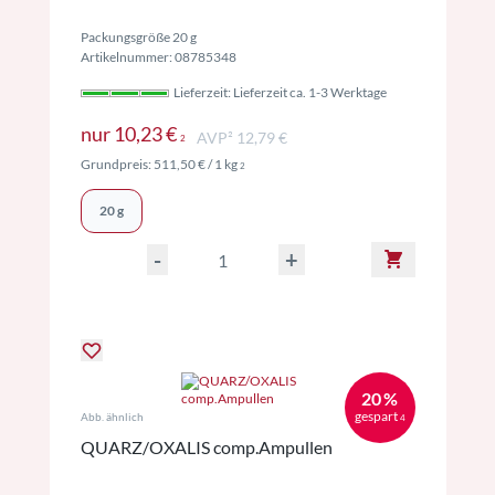
Packungsgröße 20 g
Artikelnummer: 08785348
Lieferzeit: Lieferzeit ca. 1-3 Werktage
Preise inkl. MwSt. ggf. zzgl. Versand
nur
10,23 €
AVP² 12,79 €
2
Preise inkl. MwSt. ggf. zzgl. Versand
Grundpreis:
511,50 €
/ 1 kg
2
20 g
-
+
20 %
gespart
Abb. ähnlich
4
QUARZ/OXALIS comp.Ampullen