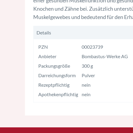
einer gesunden Muskelfunktion und gesunde
Knochen und Zähne bei. Zusätzlich unterst
Muskelgewebes und bedeutend für den Erha
Details
PZN
00023739
Anbieter
Bombastus-Werke AG
Packungsgröße
300 g
Darreichungsform
Pulver
Rezeptpflichtig
nein
Apothekenpflichtig
nein