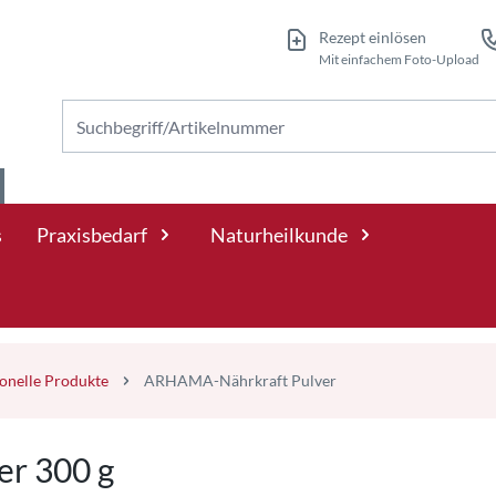
Rezept einlösen
Mit einfachem Foto-Upload
Nach Produkten suchen
s
Praxisbedarf
Naturheilkunde
ionelle Produkte
ARHAMA-Nährkraft Pulver
r 300 g