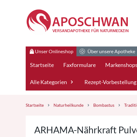
Zum Hauptteil springen
Zum Kauf-Bereich springen
Unser Onlineshop
Über unsere Apotheke
Startseite
Faxformulare
Markenshop
Alle Kategorien
Rezept-Vorbestellung
Startseite
Naturheilkunde
Bombastus
Tradit
ARHAMA-Nährkraft Pulve