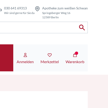
030 641 69313
Apotheke zum weißen Schwan
Wir sind gerne für Sie da
Springeberger Weg 16
12589 Berlin
Anmelden
Merkzettel
Warenkorb