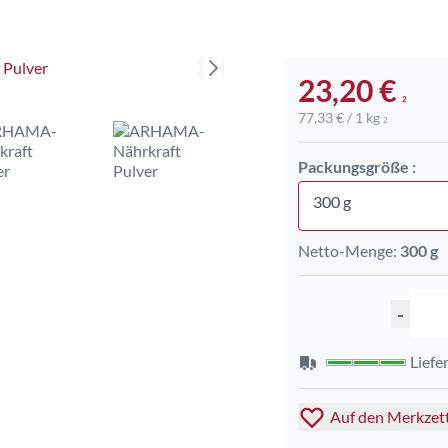
23,20 €
2
77,33 € / 1 kg
2
Packungsgröße :
300 g
Netto-Menge:
300 g
-
Liefe
Auf den Merkzet