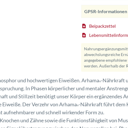
GPSR-Informationen
Beipackzettel
Lebensmittelinform
Nahrungsergänzungsmitte
abwechslungsreiche Ernä
angegebene empfohlene t
werden. Außerhalb der R
hosphor und hochwertigen Eiweißen. Arhama
-Nährkraft u
®
nspruchung. In Phasen körperlicher und mentaler Anstren
aft und Stillzeit benötigt unser Körper ein ergänzendes 
e Eiweiße. Der Verzehr von Arhama
-Nährkraft führt dem 
®
ht aufnehmbarer und schnell wirkender Form zu.
r Knochen und Zähne sowie die Funktionsfähigkeit von Mus