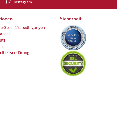
Instagram
tionen
Sicherheit
ne Geschäftsbedingungen
srecht
utz
um
reiheitserklärung