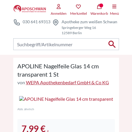
Zum Hauptteil springen
Zum Kauf-Bereich springen
Anmelden
Merkzettel
Warenkorb
Menü
030 641 69313
Apotheke zum weißen Schwan
Springeberger Weg 16
12589 Berlin
Nach Produkten suchen
APOLINE Nagelfeile Glas 14 cm
transparent 1 St
von
WEPA Apothekenbedarf GmbH & Co KG
Abb. ähnlich
7,99 €
2