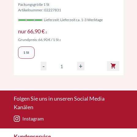
Packungsgröße 1 St
Artikelnummer: 02227831
Lieferzeit: Lieferzeit ca. 1-3 Werktage
Preise inkl. MwSt. ggf. zzgl. Versand
nur
66,90 €
2
Preise inkl. MwSt. ggf. zzgl. Versand
Grundpreis:
66,90 €
/ 1 St
2
1 St
-
+
Folgen Sie uns in unseren Social Media
Kanälen
Instagram
Kundenservice