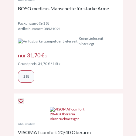
Abb. ähnlich
BOSO medicus Manschette für starke Arme
Packungsgröße 1 St
Artikelnummer: 08531091
Keine Lieferzeit
hinterlegt
Preise inkl. MwSt. ggf. zzgl. Versand
nur
31,70 €
2
Preise inkl. MwSt. ggf. zzgl. Versand
Grundpreis:
31,70 €
/ 1 St
2
1 St
Abb. ähnlich
VISOMAT comfort 20/40 Oberarm