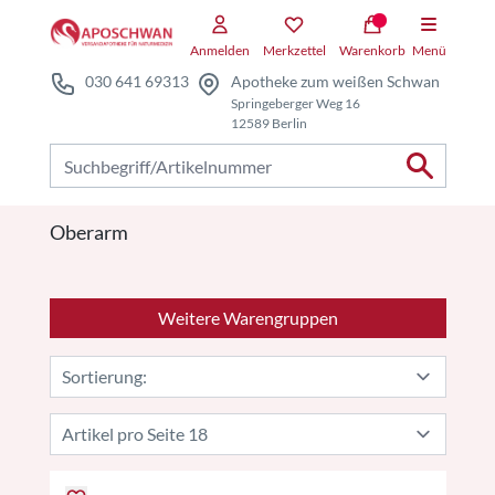
Zum Hauptteil springen
Anmelden
Merkzettel
Warenkorb
Menü
030 641 69313
Apotheke zum weißen Schwan
Springeberger Weg 16
12589 Berlin
Nach Produkten suchen
Oberarm
Weitere Warengruppen