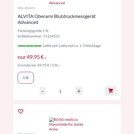
Abb. ähnlich
ALVITA Oberarm Blutdruckmessgerät
Advanced
Packungsgröße 1 St
Artikelnummer: 11124521
Lieferzeit: Lieferzeit ca. 1-3 Werktage
Preise inkl. MwSt. ggf. zzgl. Versand
nur
49,95 €
2
Preise inkl. MwSt. ggf. zzgl. Versand
Grundpreis:
49,95 €
/ 1 St
2
1 St
-
+