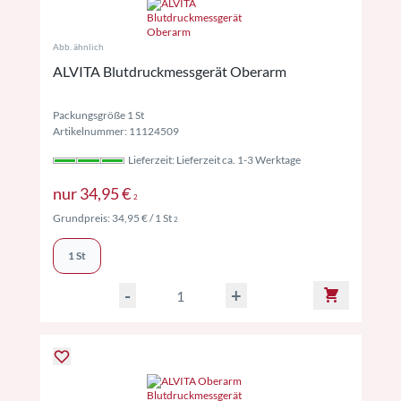
Abb. ähnlich
ALVITA Blutdruckmessgerät Oberarm
Packungsgröße 1 St
Artikelnummer: 11124509
Lieferzeit: Lieferzeit ca. 1-3 Werktage
Preise inkl. MwSt. ggf. zzgl. Versand
nur
34,95 €
2
Preise inkl. MwSt. ggf. zzgl. Versand
Grundpreis:
34,95 €
/ 1 St
2
1 St
-
+