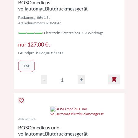
BOSO medicus
vollautomat.Blutdruckmessgerät
Packungsgröße 1 St
Artikelnummer: 07365845
Lieferzeit: Lieferzeit ca. 1-3 Werktage
Preise inkl. MwSt. ggf. zzgl. Versand
nur
127,00 €
2
Preise inkl. MwSt. ggf. zzgl. Versand
Grundpreis:
127,00 €
/ 1 St
2
1 St
-
+
Abb. ähnlich
BOSO medicus uno
vollautomat.Blutdruckmessgerät