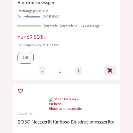
Blutdruckmessger.
Packungsgröße 1 St
Artikelnummer: 04181866
Lieferzeit: Lieferzeit ca. 1-3 Werktage
Preise inkl. MwSt. ggf. zzgl. Versand
nur
69,50 €
2
Preise inkl. MwSt. ggf. zzgl. Versand
Grundpreis:
69,50 €
/ 1 St
2
1 St
-
+
Abb. ähnlich
BOSO Netzgerät für boso Blutdruckmessgeräte