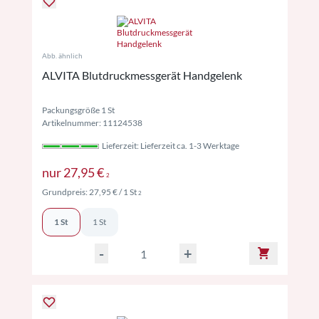
Abb. ähnlich
ALVITA Blutdruckmessgerät Handgelenk
Packungsgröße 1 St
Artikelnummer: 11124538
Lieferzeit: Lieferzeit ca. 1-3 Werktage
Preise inkl. MwSt. ggf. zzgl. Versand
nur
27,95 €
2
Preise inkl. MwSt. ggf. zzgl. Versand
Grundpreis:
27,95 €
/ 1 St
2
1 St
1 St
-
+